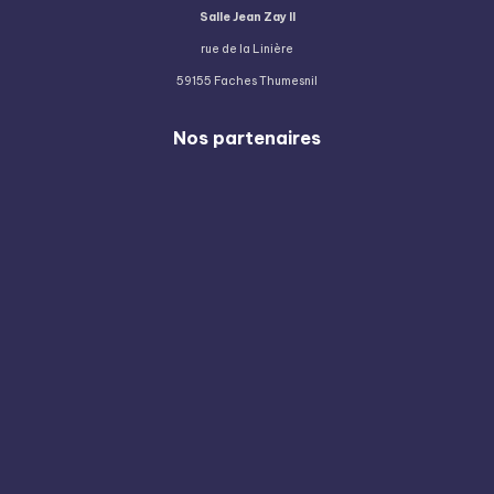
e
Salle Jean Zay II
s
rue de la Linière
59155 Faches Thumesnil
É
v
Nos partenaires
è
n
e
m
e
n
t