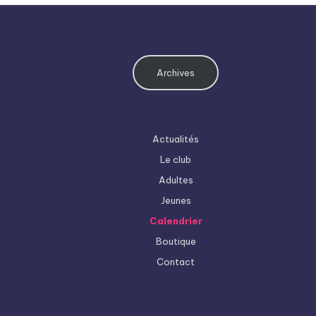
É
v
Archives
è
n
Actualités
e
Le club
Adultes
m
Jeunes
e
Calendrier
Boutique
n
Contact
t