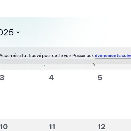
025
Aucun résultat trouvé pour cette vue. Passer aux
évènements sui
N
o
MERCREDI
J
JEUDI
V
VENDREDI
t
0
0
0
3
4
5
i
c
é
é
é
e
v
v
v
è
è
è
n
n
n
0
0
0
10
11
12
e
e
e