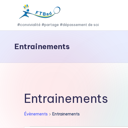
Skip
to
F
#convivialité #partage #dépassement de soi
content
T
Entrainements
B
a
d
Entrainements
Évènements
Entrainements