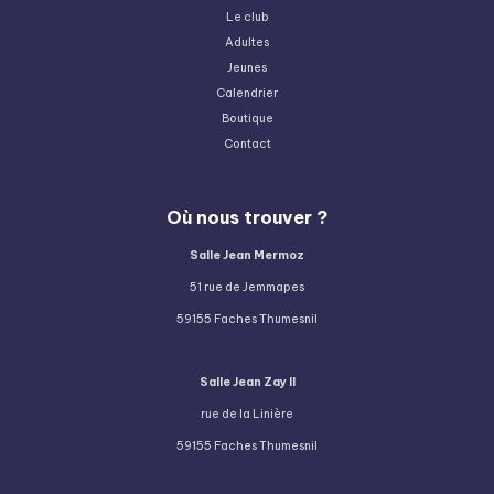
Le club
Adultes
Jeunes
Calendrier
Boutique
Contact
Où nous trouver ?
Salle Jean Mermoz
51 rue de Jemmapes
59155 Faches Thumesnil
Salle Jean Zay II
rue de la Linière
59155 Faches Thumesnil