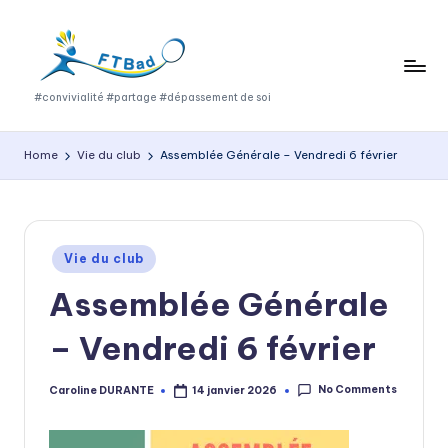
Skip
to
content
F
#convivialité #partage #dépassement de soi
T
Home
Vie du club
Assemblée Générale – Vendredi 6 février
B
a
d
Posted
Vie du club
in
Assemblée Générale
– Vendredi 6 février
No Comments
Caroline DURANTE
14 janvier 2026
Posted
by