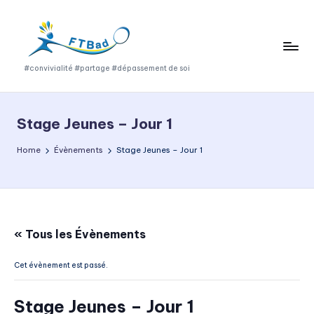
Skip
to
content
F
#convivialité #partage #dépassement de soi
T
B
Stage Jeunes – Jour 1
a
Home
Évènements
Stage Jeunes – Jour 1
d
« Tous les Évènements
Cet évènement est passé.
Stage Jeunes – Jour 1