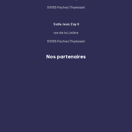
59155 Faches Thumesnil
Salle Jean Zay II
rue de la Linière
59155 Faches Thumesnil
Nos partenaires