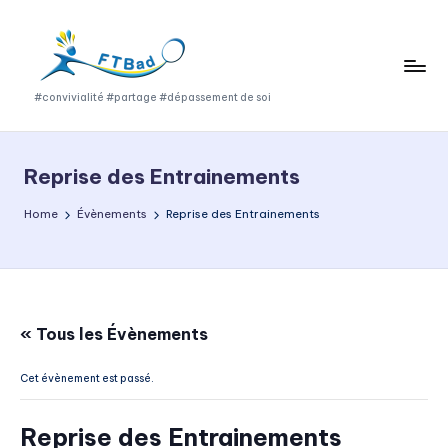
Skip
to
content
F
#convivialité #partage #dépassement de soi
T
B
Reprise des Entrainements
a
Home
Évènements
Reprise des Entrainements
d
« Tous les Évènements
Cet évènement est passé.
Reprise des Entrainements